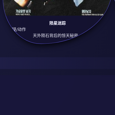
陨星迷踪
8.9
悬疑/动作
天外陨石背后的惊天秘密。