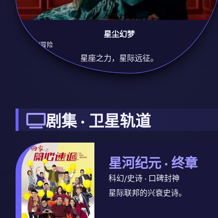
星尘幻梦
9.3
科幻/冒险
星座之力，星际远征。
剧集 · 卫星轨道
星河纪元 · 终章
科幻/史诗 · 口碑封神
星际联邦的兴衰史诗。