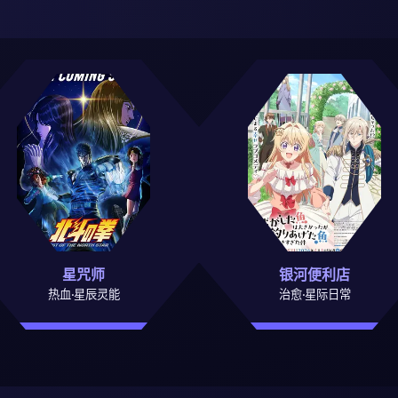
星咒师
银河便利店
热血·星辰灵能
治愈·星际日常