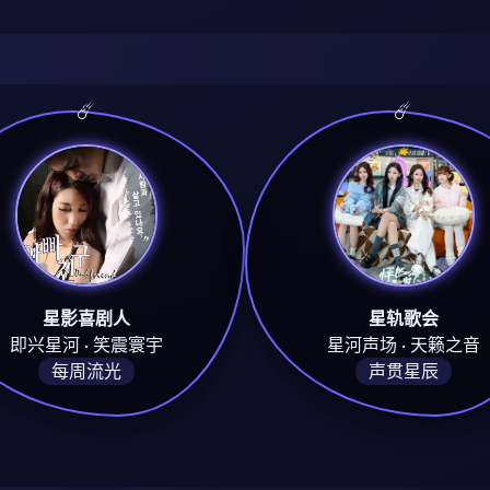
星影喜剧人
星轨歌会
即兴星河 · 笑震寰宇
星河声场 · 天籁之音
每周流光
声贯星辰