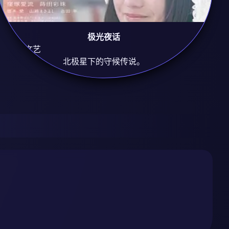
极光夜话
8.8
治愈/文艺
北极星下的守候传说。