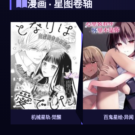
漫画 · 星图卷轴
机械星轨·觉醒
百鬼星绘·异闻